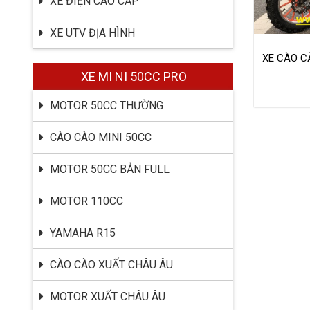
XE ĐIỆN CAO CẤP
XE UTV ĐỊA HÌNH
XE CÀO C
XE MI NI 50CC PRO
MOTOR 50CC THƯỜNG
CÀO CÀO MINI 50CC
MOTOR 50CC BẢN FULL
MOTOR 110CC
YAMAHA R15
CÀO CÀO XUẤT CHÂU ÂU
MOTOR XUẤT CHÂU ÂU