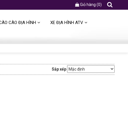
Giỏ hàng
(
0
)
CÀO CÀO ĐỊA HÌNH
XE ĐỊA HÌNH ATV
Sắp xếp