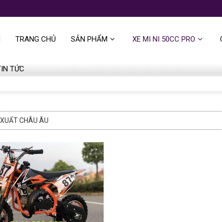
H
TRANG CHỦ
SẢN PHẨM
XE MI NI 50CC PRO
TIN TỨC
XUẤT CHÂU ÂU