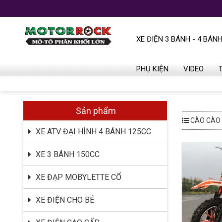
XE ĐIỆN 3 BÁNH - 4 BÁN
PHỤ KIỆN
VIDEO
Sản phẩm
CÀO CÀO 
XE ATV ĐẠI HÌNH 4 BÁNH 125CC
XE 3 BÁNH 150CC
XE ĐẠP MOBYLETTE CỔ
XE ĐIỆN CHO BÉ